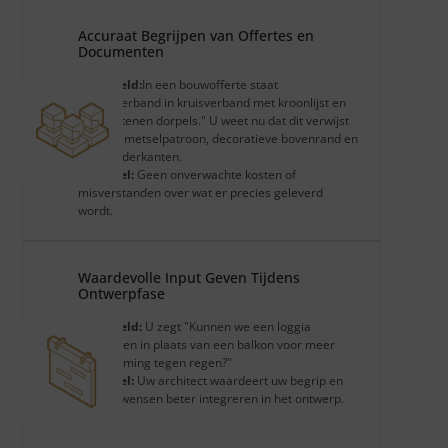
Accuraat Begrijpen van Offertes en
Documenten
Voorbeeld:
In een bouwofferte staat
"Steenverband in kruisverband met kroonlijst en
natuurstenen dorpels." U weet nu dat dit verwijst
naar de metselpatroon, decoratieve bovenrand en
raamonderkanten.
Voordeel:
Geen onverwachte kosten of
misverstanden over wat er precies geleverd
wordt.
Waardevolle Input Geven Tijdens
Ontwerpfase
Voorbeeld:
U zegt "Kunnen we een loggia
toevoegen in plaats van een balkon voor meer
bescherming tegen regen?"
Voordeel:
Uw architect waardeert uw begrip en
kan uw wensen beter integreren in het ontwerp.