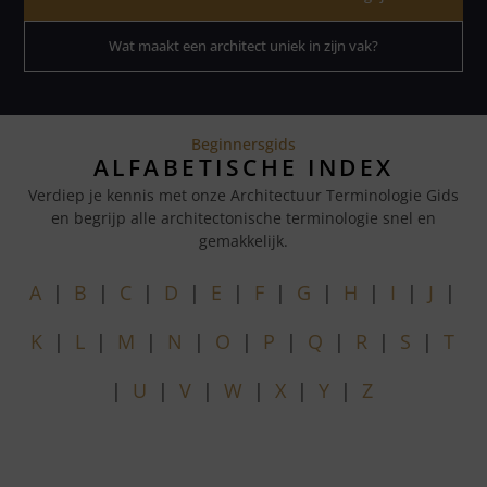
Wat maakt een architect uniek in zijn vak?
Beginnersgids
ALFABETISCHE INDEX
Verdiep je kennis met onze Architectuur Terminologie Gids
en begrijp alle architectonische terminologie snel en
gemakkelijk.
A
|
B
|
C
|
D
|
E
|
F
|
G
|
H
|
I
|
J
|
K
|
L
|
M
|
N
|
O
|
P
|
Q
|
R
|
S
|
T
|
U
|
V
|
W
|
X
|
Y
|
Z