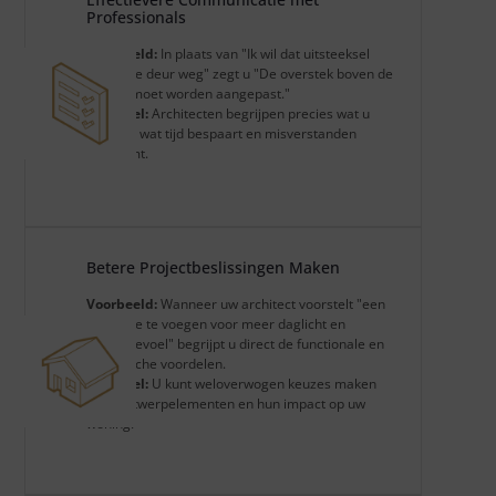
Professionals
Voorbeeld:
In plaats van "Ik wil dat uitsteeksel
boven de deur weg" zegt u "De overstek boven de
entree moet worden aangepast."
Voordeel:
Architecten begrijpen precies wat u
bedoelt, wat tijd bespaart en misverstanden
voorkomt.
Betere Projectbeslissingen Maken
Voorbeeld:
Wanneer uw architect voorstelt "een
erker toe te voegen voor meer daglicht en
ruimtegevoel" begrijpt u direct de functionale en
esthetische voordelen.
Voordeel:
U kunt weloverwogen keuzes maken
over ontwerpelementen en hun impact op uw
woning.