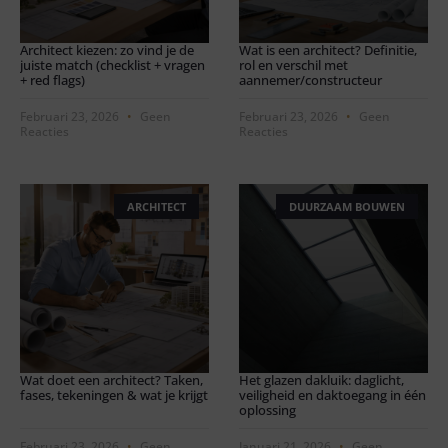
Architect kiezen: zo vind je de
Wat is een architect? Definitie,
juiste match (checklist + vragen
rol en verschil met
+ red flags)
aannemer/constructeur
Februari 23, 2026
Geen
Februari 23, 2026
Geen
Reacties
Reacties
ARCHITECT
DUURZAAM BOUWEN
Wat doet een architect? Taken,
Het glazen dakluik: daglicht,
fases, tekeningen & wat je krijgt
veiligheid en daktoegang in één
oplossing
Februari 23, 2026
Geen
Januari 21, 2026
Geen