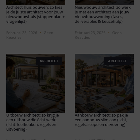
Architect huis bouwen: zo kies
Nieuwbouw architect: zo werk
je de juiste architect voor jouw
je met een architect aan jouw
nieuwbouwhuis (stappenplan +
nieuwbouwwoning (fases,
vragenlijst)
deliverables & keuzehulp)
Februari 23, 2026
Geen
Februari 23, 2026
Geen
Reacties
Reacties
ARCHITECT
ARCHITECT
Uitbouw architect: zo krijg je
Aanbouw architect: zo pak je
een uitbouw die écht werkt
een aanbouw slim aan (licht,
(licht, leefkeuken, regels en
regels, scope en uitvoering)
uitvoering)