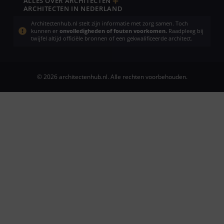
ALLES OVER ARCHITECTEN
ARCHITECTEN IN NEDERLAND
Architectenhub.nl stelt zijn informatie met zorg samen. Toch
kunnen er
onvolledigheden of fouten voorkomen.
Raadpleeg bij
twijfel altijd officiële bronnen of een gekwalificeerde architect.
© 2026 architectenhub.nl. Alle rechten voorbehouden.