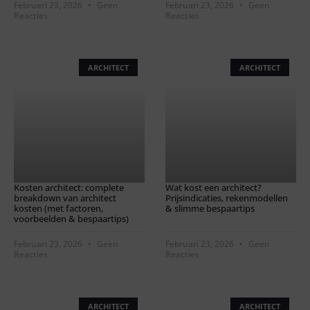
Februari 23, 2026
Geen
Februari 23, 2026
Geen
Reacties
Reacties
ARCHITECT
ARCHITECT
Kosten architect: complete
Wat kost een architect?
breakdown van architect
Prijsindicaties, rekenmodellen
kosten (met factoren,
& slimme bespaartips
voorbeelden & bespaartips)
Februari 23, 2026
Geen
Februari 23, 2026
Geen
Reacties
Reacties
ARCHITECT
ARCHITECT