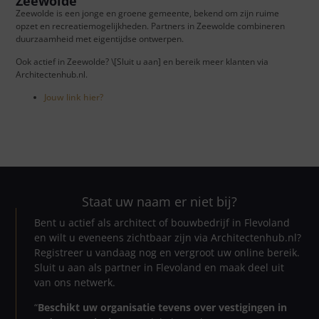
Zeewolde
Zeewolde is een jonge en groene gemeente, bekend om zijn ruime
opzet en recreatiemogelijkheden. Partners in Zeewolde combineren
duurzaamheid met eigentijdse ontwerpen.
Ook actief in Zeewolde? \[Sluit u aan] en bereik meer klanten via
Architectenhub.nl.
Jouw link hier?
Staat uw naam er niet bij?
Bent u actief als architect of bouwbedrijf in Flevoland
en wilt u eveneens zichtbaar zijn via Architectenhub.nl?
Registreer u vandaag nog en vergroot uw online bereik.
Sluit u aan als partner in Flevoland en maak deel uit
van ons netwerk.
“
Beschikt uw organisatie tevens over vestigingen in