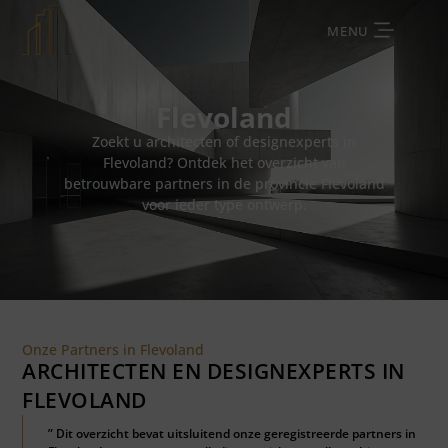
MENU
Flevoland
Zoekt u architecten of designexperts in
Flevoland? Ontdek het overzicht van
betrouwbare partners in de provincie Flevoland
voor ieder type ontwerp.
Onze Partners in Flevoland
ARCHITECTEN EN DESIGNEXPERTS IN
FLEVOLAND
” Dit overzicht bevat uitsluitend onze geregistreerde partners in