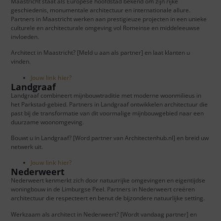
Maastricht staat als Europese hoofdstad bekend om zijn rijke
geschiedenis, monumentale architectuur en internationale allure.
Partners in Maastricht werken aan prestigieuze projecten in een unieke
culturele en architecturale omgeving vol Romeinse en middeleeuwse
invloeden.
Architect in Maastricht? [Meld u aan als partner] en laat klanten u
vinden.
Jouw link hier?
Landgraaf
Landgraaf combineert mijnbouwtraditie met moderne woonmilieus in
het Parkstad-gebied. Partners in Landgraaf ontwikkelen architectuur die
past bij de transformatie van dit voormalige mijnbouwgebied naar een
duurzame woonomgeving.
Bouwt u in Landgraaf? [Word partner van Architectenhub.nl] en breid uw
netwerk uit.
Jouw link hier?
Nederweert
Nederweert kenmerkt zich door natuurrijke omgevingen en eigentijdse
woningbouw in de Limburgse Peel. Partners in Nederweert creëren
architectuur die respecteert en benut de bijzondere natuurlijke setting.
Werkzaam als architect in Nederweert? [Wordt vandaag partner] en