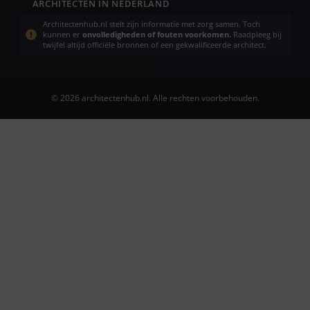
ARCHITECTEN IN NEDERLAND
Architectenhub.nl stelt zijn informatie met zorg samen. Toch
kunnen er
onvolledigheden of fouten voorkomen.
Raadpleeg bij
twijfel altijd officiële bronnen of een gekwalificeerde architect.
© 2026 architectenhub.nl. Alle rechten voorbehouden.