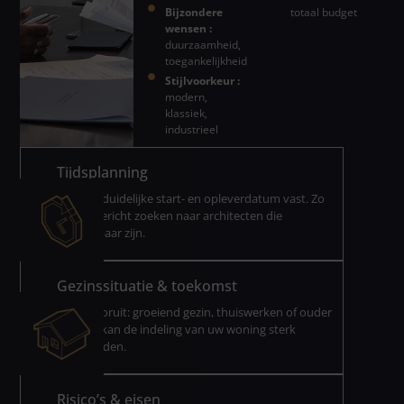
Bijzondere
totaal budget
wensen :
duurzaamheid,
toegankelijkheid
Stijlvoorkeur :
modern,
klassiek,
industrieel
Tijdsplanning
Stel een duidelijke start- en opleverdatum vast. Zo
kunt u gericht zoeken naar architecten die
beschikbaar zijn.
Gezinssituatie & toekomst
Denk vooruit: groeiend gezin, thuiswerken of ouder
worden kan de indeling van uw woning sterk
beïnvloeden.
Risico’s & eisen