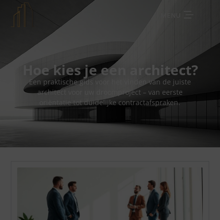
MENU
Hoe kies je een architect?
Een praktische gids voor het vinden van de juiste
architect voor uw droomproject – van eerste
oriëntatie tot duidelijke contractafspraken.