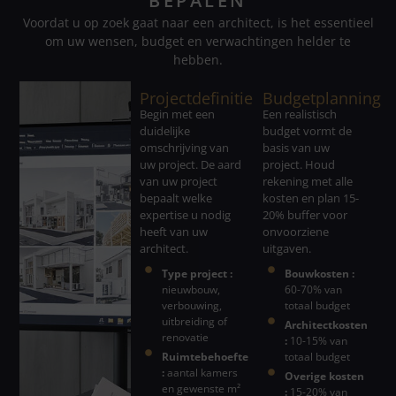
BEPALEN
Voordat u op zoek gaat naar een architect, is het essentieel
om uw wensen, budget en verwachtingen helder te
hebben.
Projectdefinitie
Budgetplanning
Begin met een
Een realistisch
duidelijke
budget vormt de
omschrijving van
basis van uw
uw project. De aard
project. Houd
van uw project
rekening met alle
bepaalt welke
kosten en plan 15-
expertise u nodig
20% buffer voor
heeft van uw
onvoorziene
architect.
uitgaven.
Type project :
Bouwkosten :
nieuwbouw,
60-70% van
verbouwing,
totaal budget
uitbreiding of
Architectkosten
renovatie
:
10-15% van
Ruimtebehoefte
totaal budget
:
aantal kamers
Overige kosten
en gewenste m²
:
15-20% van