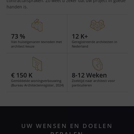
contractafspraken. Zo weet u zeker dat uw project in goede
handen is.
73
 %
12
 K+
Van huiseigenaren tevreden met
Geregistreerde architecten in
architect keuze
Nederland
€ 
150
 K
8-12 Weken
Gemiddelde woningverbouwing
Zoektijd naar architect voor
(Bureau Architectenregister, 2024)
particulieren
UW WENSEN EN DOELEN