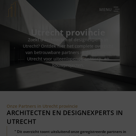
MENU
Utrecht provincie
Zoekt u architecten of designexperts in
Utrecht? Ontdek hier het complete overzicht
van betrouwbare partners in de provincie
Utrecht voor uiteenlopende ontwerp- en
bouwprojecten.
Onze Partners in Utrecht provincie
ARCHITECTEN EN DESIGNEXPERTS IN
UTRECHT
” Dit overzicht toont uitsluitend onze geregistreerde partners in