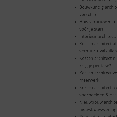
Bouwkundig architec
verschil?
Huis verbouwen met
vóór je start
Interieur architect
Kosten architect af
verhuur + valkuilen
Kosten architect n
krijg je per fase?
Kosten architect ve
meerwerk?
Kosten architect: 
voorbeelden & bes
Nieuwbouw architec
nieuwbouwwoning (f
Renovatie architec