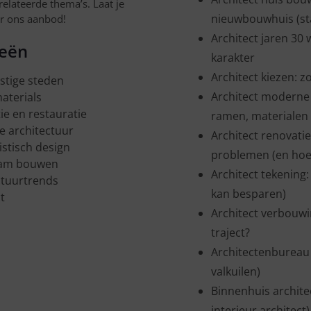
relateerde thema’s. Laat je
nieuwbouwhuis (sta
or ons aanbod!
Architect jaren 30
ieën
karakter
Architect kiezen: zo
tige steden
Architect moderne 
aterials
ie en restauratie
ramen, materialen 
 architectuur
Architect renovati
istisch design
problemen (en hoe 
am bouwen
Architect tekening:
ctuurtrends
kan besparen)
t
Architect verbouwi
traject?
Architectenbureau k
valkuilen)
Binnenhuis architec
interieur architect)