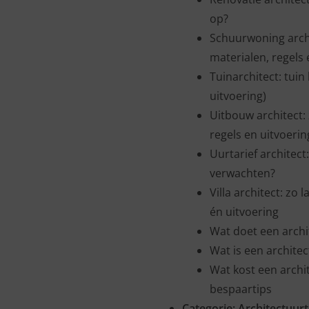
op?
Schuurwoning archi
materialen, regels 
Tuinarchitect: tuin
uitvoering)
Uitbouw architect: 
regels en uitvoerin
Uurtarief architect
verwachten?
Villa architect: zo 
én uitvoering
Wat doet een archit
Wat is een architec
Wat kost een archi
bespaartips
Categorie:
Architectuur