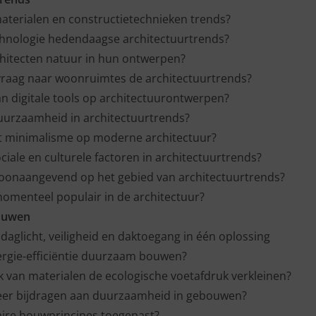
terialen en constructietechnieken trends?
chnologie hedendaagse architectuurtrends?
hitecten natuur in hun ontwerpen?
vraag naar woonruimtes de architectuurtrends?
an digitale tools op architectuurontwerpen?
duurzaamheid in architectuurtrends?
ft minimalisme op moderne architectuur?
ciale en culturele factoren in architectuurtrends?
toonaangevend op het gebied van architectuurtrends?
momenteel populair in de architectuur?
ouwen
 daglicht, veiligheid en daktoegang in één oplossing
ergie-efficiëntie duurzaam bouwen?
 van materialen de ecologische voetafdruk verkleinen?
er bijdragen aan duurzaamheid in gebouwen?
aire bouwprincipes toegepast?