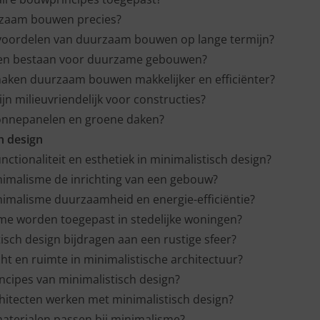
rzaam bouwen precies?
nvoordelen van duurzaam bouwen op lange termijn?
ngen bestaan voor duurzame gebouwen?
maken duurzaam bouwen makkelijker en efficiënter?
jn milieuvriendelijk voor constructies?
zonnepanelen en groene daken?
h design
nctionaliteit en esthetiek in minimalistisch design?
nimalisme de inrichting van een gebouw?
imalisme duurzaamheid en energie-efficiëntie?
me worden toegepast in stedelijke woningen?
isch design bijdragen aan een rustige sfeer?
icht en ruimte in minimalistische architectuur?
incipes van minimalistisch design?
itecten werken met minimalistisch design?
aterialen passen bij minimalisme?