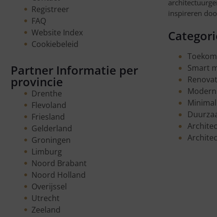
architectuurge
Registreer
inspireren do
FAQ
Website Index
Categor
Cookiebeleid
Toekoms
Partner Informatie per
Smart m
provincie
Renovat
Moderne
Drenthe
Minimal
Flevoland
Duurza
Friesland
Archite
Gelderland
Architec
Groningen
Limburg
Noord Brabant
Noord Holland
Overijssel
Utrecht
Zeeland