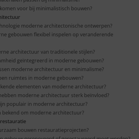
 komen voor bij minimalistisch bouwen?
itectuur
chnologie moderne architectonische ontwerpen?
e gebouwen flexibel inspelen op veranderende
ne architectuur van traditionele stijlen?
amheid geïntegreerd in moderne gebouwen?
tussen moderne architectuur en minimalisme?
 open ruimtes in moderne gebouwen?
rkende elementen van moderne architectuur?
hebben moderne architectuur sterk beïnvloed?
ijn populair in moderne architectuur?
n bekend om moderne architectuur?
restauratie
urzaam bouwen restauratieprojecten?
een gebouw gerenoveerd of gerestaureerd moet worden?