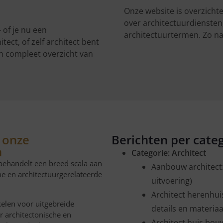
Onze website is overzichte
over architectuurdiensten
 of je nu een
architectuurtermen. Zo nav
ect, of zelf architect bent
een compleet overzicht van
l onze
Berichten per cate
n
Categorie:
Architect
behandelt een breed scala aan
Aanbouw architect: 
he en architectuurgerelateerde
uitvoering)
Architect herenhuis
kelen voor uitgebreide
details en materiaa
r architectonische en
Architect huis bouw