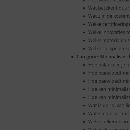
Wat betekent duu
Wat zijn de koste
Welke certificeri
Welke innovaties 
Welke materialen zi
Welke rol spelen 
Categorie:
Minimalistisc
Hoe balanceer je fu
Hoe beïnvloedt mi
Hoe beïnvloedt min
Hoe kan minimalis
Hoe kan minimalist
Wat is de rol van l
Wat zijn de kernpr
Welke bekende arch
Welke kleuren en m