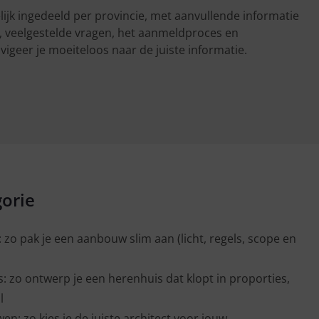
lijk ingedeeld per provincie, met aanvullende informatie
, veelgestelde vragen, het aanmeldproces en
igeer je moeiteloos naar de juiste informatie.
gorie
zo pak je een aanbouw slim aan (licht, regels, scope en
: zo ontwerp je een herenhuis dat klopt in proporties,
l
en: zo kies je de juiste architect voor jouw