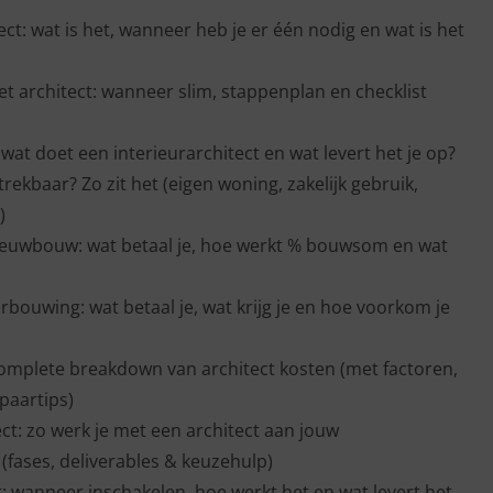
t: wat is het, wanneer heb je er één nodig en wat is het
 architect: wanneer slim, stappenplan en checklist
: wat doet een interieurarchitect en wat levert het je op?
trekbaar? Zo zit het (eigen woning, zakelijk gebruik,
)
ieuwbouw: wat betaal je, hoe werkt % bouwsom en wat
rbouwing: wat betaal je, wat krijg je en hoe voorkom je
complete breakdown van architect kosten (met factoren,
paartips)
t: zo werk je met een architect aan jouw
ases, deliverables & keuzehulp)
t: wanneer inschakelen, hoe werkt het en wat levert het