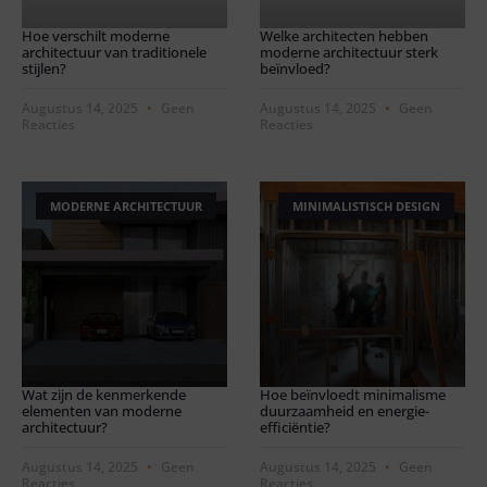
Hoe verschilt moderne
Welke architecten hebben
architectuur van traditionele
moderne architectuur sterk
stijlen?
beïnvloed?
Augustus 14, 2025
Geen
Augustus 14, 2025
Geen
Reacties
Reacties
MODERNE ARCHITECTUUR
MINIMALISTISCH DESIGN
Wat zijn de kenmerkende
Hoe beïnvloedt minimalisme
elementen van moderne
duurzaamheid en energie-
architectuur?
efficiëntie?
Augustus 14, 2025
Geen
Augustus 14, 2025
Geen
Reacties
Reacties