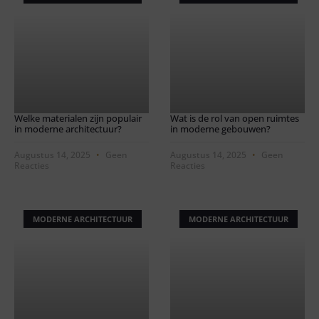
Welke materialen zijn populair
Wat is de rol van open ruimtes
in moderne architectuur?
in moderne gebouwen?
Augustus 14, 2025
Geen
Augustus 14, 2025
Geen
Reacties
Reacties
MODERNE ARCHITECTUUR
MODERNE ARCHITECTUUR