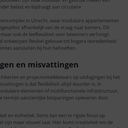
der belast en bijdraagt aan circulaire
entencomplex in Utrecht, waar modulaire appartementen
splitst afhankelijk van de vraag naar kamers. Dit
 is, maar ook de leefkwaliteit voor bewoners verhoogt.
ed ontworpen flexibel gebouw tot hogere tevredenheid
uimtes aansluiten bij hun behoeften.
gen en misvattingen
chitecten en projectontwikkelaars op uitdagingen bij het
vattingen is dat flexibiliteit altijd duurder is. In
odulaire elementen of multifunctionele infrastructuur,
ge termijn aanzienlijke besparingen opleveren door
iteit en esthetiek. Soms kan een te rigide focus op
 zijn maar visueel saai. Hier komt creativiteit om de