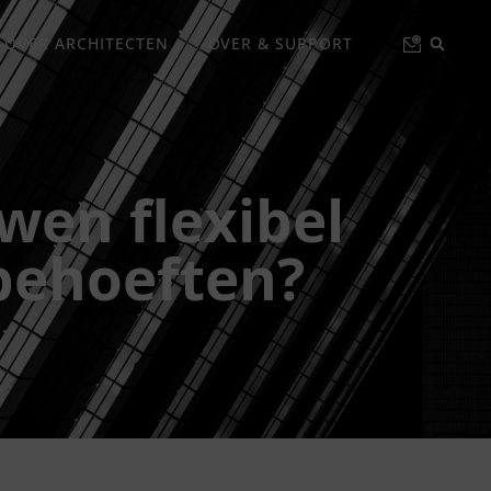
 OVER ARCHITECTEN
OVER & SUPPORT
en flexibel
behoeften?