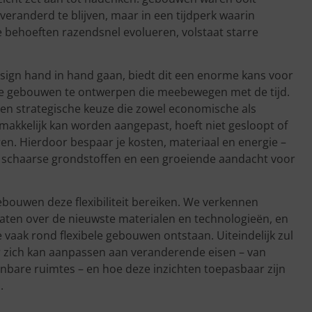
randerd te blijven, maar in een tijdperk waarin
behoeften razendsnel evolueren, volstaat starre
sign hand in hand gaan, biedt dit een enorme kans voor
le gebouwen te ontwerpen die meebewegen met de tijd.
is een strategische keuze die zowel economische als
makkelijk kan worden aangepast, hoeft niet gesloopt of
n. Hierdoor bespaar je kosten, materiaal en energie –
van schaarse grondstoffen en een groeiende aandacht voor
ebouwen deze flexibiliteit bereiken. We verkennen
aten over de nieuwste materialen en technologieën, en
vaak rond flexibele gebouwen ontstaan. Uiteindelijk zul
r zich kan aanpassen aan veranderende eisen – van
bare ruimtes – en hoe deze inzichten toepasbaar zijn
.