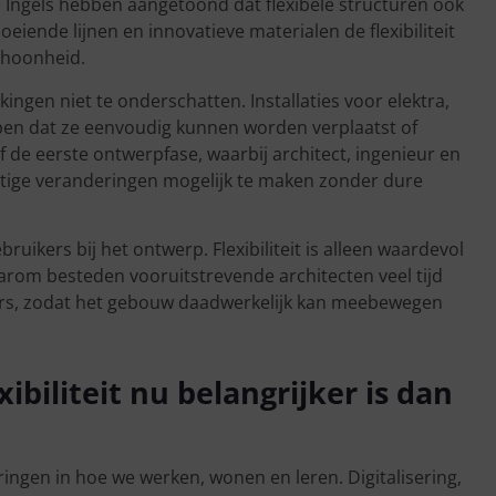
e Ingels hebben aangetoond dat flexibele structuren ook
eiende lijnen en innovatieve materialen de flexibiliteit
choonheid.
ingen niet te onderschatten. Installaties voor elektra,
pen dat ze eenvoudig kunnen worden verplaatst of
f de eerste ontwerpfase, waarbij architect, ingenieur en
ge veranderingen mogelijk te maken zonder dure
bruikers bij het ontwerp. Flexibiliteit is alleen waardevol
aarom besteden vooruitstrevende architecten veel tijd
ers, zodat het gebouw daadwerkelijk kan meebewegen
biliteit nu belangrijker is dan
gen in hoe we werken, wonen en leren. Digitalisering,