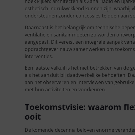
hoek kijken: architecten als Zaha Hadid en Bjark
esthetisch indrukwekkend kunnen zijn, waarbij vlo
ondersteunen zonder concessies te doen aan s
Daarnaast is het belangrijk om technische beperk
ventilatie en sanitair moeten zo worden ontwor
aangepast. Dit vereist een integrale aanpak vana
opdrachtgever nauw samenwerken om toekomsti
interventies.
Een laatste valkuil is het niet betrekken van de ge
als het aansluit bij daadwerkelijke behoeften. D
aan het observeren en interviewen van gebruik
met hun activiteiten en voorkeuren.
Toekomstvisie: waarom flexi
ooit
De komende decennia beloven enorme veranderin