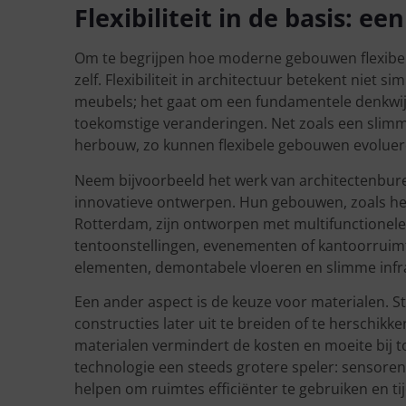
Flexibiliteit in de basis: e
Om te begrijpen hoe moderne gebouwen flexibel 
zelf. Flexibiliteit in architectuur betekent niet
meubels; het gaat om een fundamentele denkwijz
toekomstige veranderingen. Net zoals een slimm
herbouw, zo kunnen flexibele gebouwen evoluere
Neem bijvoorbeeld het werk van architectenbur
innovatieve ontwerpen. Hun gebouwen, zoals h
Rotterdam, zijn ontworpen met multifunctionel
tentoonstellingen, evenementen of kantoorruimt
elementen, demontabele vloeren en slimme infra
Een ander aspect is de keuze voor materialen. 
constructies later uit te breiden of te herschik
materialen vermindert de kosten en moeite bij t
technologie een steeds grotere speler: sensoren
helpen om ruimtes efficiënter te gebruiken en 