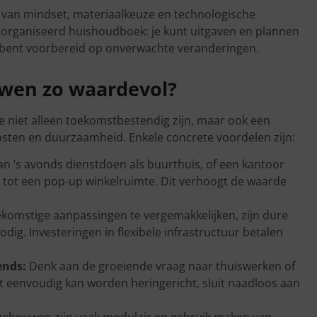
tie van mindset, materiaalkeuze en technologische
 georganiseerd huishoudboek: je kunt uitgaven en plannen
 bent voorbereid op onverwachte veranderingen.
uwen zo waardevol?
ze niet alleen toekomstbestendig zijn, maar ook een
osten en duurzaamheid. Enkele concrete voordelen zijn:
 ’s avonds dienstdoen als buurthuis, of een kantoor
ot een pop-up winkelruimte. Dit verhoogt de waarde
komstige aanpassingen te vergemakkelijken, zijn dure
ig. Investeringen in flexibele infrastructuur betalen
ends:
Denk aan de groeiende vraag naar thuiswerken of
 eenvoudig kan worden heringericht, sluit naadloos aan
 gebouwen zijn vaak modulair en gebruik maken van