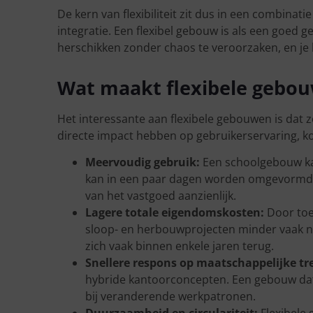
De kern van flexibiliteit zit dus in een combina
integratie. Een flexibel gebouw is als een goed
herschikken zonder chaos te veroorzaken, en je
Wat maakt flexibele gebo
Het interessante aan flexibele gebouwen is dat 
directe impact hebben op gebruikerservaring, k
Meervoudig gebruik:
Een schoolgebouw kan
kan in een paar dagen worden omgevormd t
van het vastgoed aanzienlijk.
Lagere totale eigendomskosten:
Door toe
sloop- en herbouwprojecten minder vaak nod
zich vaak binnen enkele jaren terug.
Snellere respons op maatschappelijke tr
hybride kantoorconcepten. Een gebouw dat
bij veranderende werkpatronen.
Duurzaamheid en circulariteit:
Flexibele