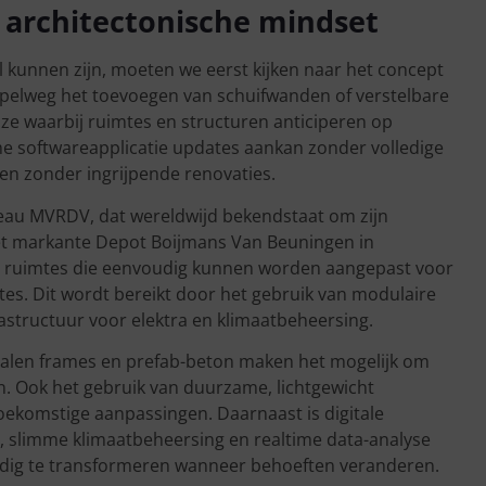
en architectonische mindset
kunnen zijn, moeten we eerst kijken naar het concept
 simpelweg het toevoegen van schuifwanden of verstelbare
e waarbij ruimtes en structuren anticiperen op
e softwareapplicatie updates aankan zonder volledige
n zonder ingrijpende renovaties.
eau MVRDV, dat wereldwijd bekendstaat om zijn
et markante Depot Boijmans Van Beuningen in
e ruimtes die eenvoudig kunnen worden aangepast voor
es. Dit wordt bereikt door het gebruik van modulaire
structuur voor elektra en klimaatbeheersing.
Stalen frames en prefab-beton maken het mogelijk om
ken. Ook het gebruik van duurzame, lichtgewicht
oekomstige aanpassingen. Daarnaast is digitale
, slimme klimaatbeheersing en realtime data-analyse
tijdig te transformeren wanneer behoeften veranderen.