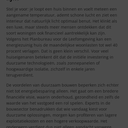
Stel je voor: je loopt een huis binnen en voelt meteen een
aangename temperatuur, ademt schone lucht en ziet een
interieur dat natuurlijk licht optimaal benut. Het klinkt als
een luxe, maar steeds meer mensen ontdekken dat dit
soort woningen ook financieel aantrekkelijk kan zijn.
Volgens het Planbureau voor de Leefomgeving kan een
energiezuinig huis de maandelijkse woonlasten tot wel 40
procent verlagen. Dat is geen klein verschil. Voor veel
huiseigenaren betekent dit dat de initiële investering in
duurzame technologieën, zoals zonnepanelen of
hoogwaardige isolatie, zichzelf in enkele jaren
terugverdient.
De voordelen van duurzaam bouwen beperken zich echter
niet tot energiebesparing alleen. Het gaat om een bredere
financiële visie, waarin onderhoud, gezondheid en zelfs de
waarde van het vastgoed een rol spelen. Experts in de
bouwsector benadrukken dat wie vandaag kiest voor
duurzame oplossingen, morgen kan profiteren van lagere
exploitatiekosten en een hogere verkoopwaarde. Het
onderwerp verdient dus niet alleen aandacht vanwege