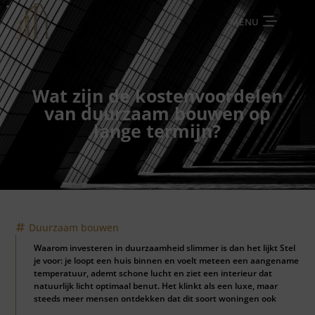
MENU
Wat zijn de kostenvoordelen
van duurzaam bouwen op
lange termijn?
Duurzaam bouwen
Waarom investeren in duurzaamheid slimmer is dan het lijkt Stel
je voor: je loopt een huis binnen en voelt meteen een aangename
temperatuur, ademt schone lucht en ziet een interieur dat
natuurlijk licht optimaal benut. Het klinkt als een luxe, maar
steeds meer mensen ontdekken dat dit soort woningen ook