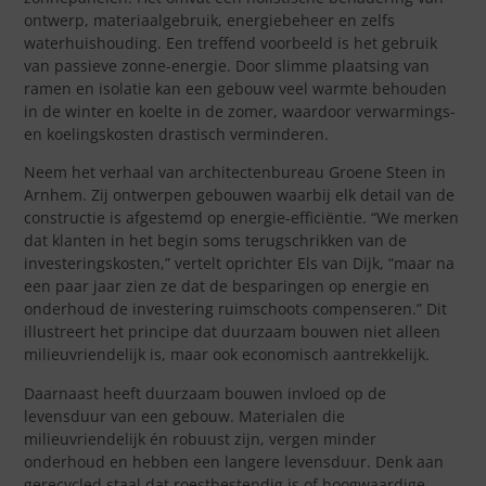
ontwerp, materiaalgebruik, energiebeheer en zelfs
waterhuishouding. Een treffend voorbeeld is het gebruik
van passieve zonne-energie. Door slimme plaatsing van
ramen en isolatie kan een gebouw veel warmte behouden
in de winter en koelte in de zomer, waardoor verwarmings-
en koelingskosten drastisch verminderen.
Neem het verhaal van architectenbureau Groene Steen in
Arnhem. Zij ontwerpen gebouwen waarbij elk detail van de
constructie is afgestemd op energie-efficiëntie. “We merken
dat klanten in het begin soms terugschrikken van de
investeringskosten,” vertelt oprichter Els van Dijk, “maar na
een paar jaar zien ze dat de besparingen op energie en
onderhoud de investering ruimschoots compenseren.” Dit
illustreert het principe dat duurzaam bouwen niet alleen
milieuvriendelijk is, maar ook economisch aantrekkelijk.
Daarnaast heeft duurzaam bouwen invloed op de
levensduur van een gebouw. Materialen die
milieuvriendelijk én robuust zijn, vergen minder
onderhoud en hebben een langere levensduur. Denk aan
gerecycled staal dat roestbestendig is of hoogwaardige