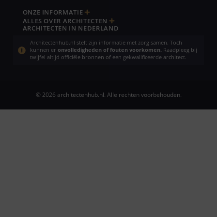
ONZE INFORMATIE
ALLES OVER ARCHITECTEN
ARCHITECTEN IN NEDERLAND
Architectenhub.nl stelt zijn informatie met zorg samen. Toch
kunnen er
onvolledigheden of fouten voorkomen.
Raadpleeg bij
twijfel altijd officiële bronnen of een gekwalificeerde architect.
© 2026 architectenhub.nl. Alle rechten voorbehouden.