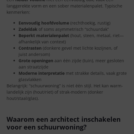
langgerekte vorm en een sober materialenpalet. Typische
kenmerken:
Eenvoudig hoofdvolume
(rechthoekig, rustig)
Zadeldak
of soms asymmetrisch “schuurdak”
Beperkt materialenpalet
(hout, steen, metaal, riet—
afhankelijk van context)
Contrasten
(donkere gevel met lichte kozijnen, of
juist andersom)
Grote openingen
aan één zijde (tuin), meer gesloten
aan straatzijde
Moderne interpretatie
met strakke details, vaak grote
glasvlakken
Belangrijk: “schuurwoning” is niet één stijl. Het kan warm-
landelijk zijn (hout/riet) of strak-modern (donker
hout/staal/glas).
Waarom een architect inschakelen
voor een schuurwoning?