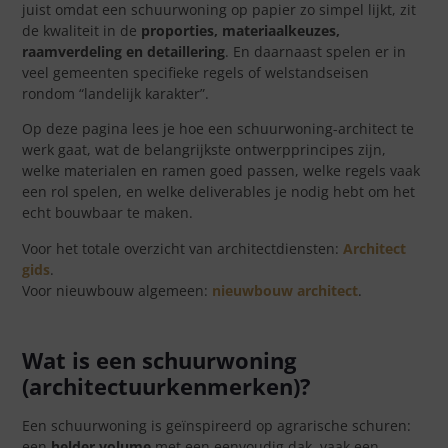
juist omdat een schuurwoning op papier zo simpel lijkt, zit
de kwaliteit in de
proporties, materiaalkeuzes,
raamverdeling en detaillering
. En daarnaast spelen er in
veel gemeenten specifieke regels of welstandseisen
rondom “landelijk karakter”.
Op deze pagina lees je hoe een schuurwoning-architect te
werk gaat, wat de belangrijkste ontwerpprincipes zijn,
welke materialen en ramen goed passen, welke regels vaak
een rol spelen, en welke deliverables je nodig hebt om het
echt bouwbaar te maken.
Voor het totale overzicht van architectdiensten:
Architect
gids
.
Voor nieuwbouw algemeen:
nieuwbouw architect
.
Wat is een schuurwoning
(architectuurkenmerken)?
Een schuurwoning is geïnspireerd op agrarische schuren:
een
helder volume
met een eenvoudig dak, vaak een