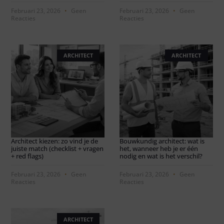
Februari 23, 2026
Geen
Februari 23, 2026
Geen
Reacties
Reacties
ARCHITECT
ARCHITECT
Architect kiezen: zo vind je de
Bouwkundig architect: wat is
juiste match (checklist + vragen
het, wanneer heb je er één
+ red flags)
nodig en wat is het verschil?
Februari 23, 2026
Geen
Februari 23, 2026
Geen
Reacties
Reacties
ARCHITECT