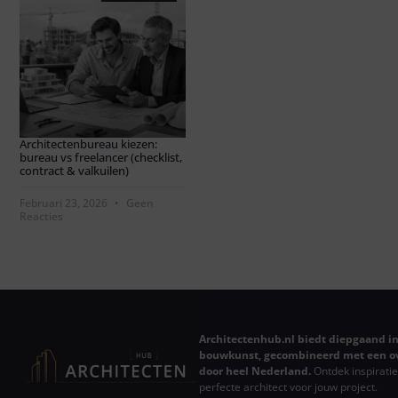
Architectenbureau kiezen:
bureau vs freelancer (checklist,
contract & valkuilen)
Februari 23, 2026
Geen
Reacties
Architectenhub.nl biedt diepgaand in
bouwkunst, gecombineerd met een ov
door heel Nederland.
Ontdek inspiratie
perfecte architect voor jouw project.