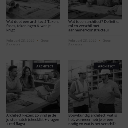
Wat doet een architect? Taken,
Wat is een architect? Definitie,
fases, tekeningen & wat je
rol en verschil met
krijgt
aannemer/constructeur
Februari 23, 2026
Geen
Februari 23, 2026
Geen
Reacties
Reacties
ARCHITECT
ARCHITECT
Architect kiezen: zo vind je de
Bouwkundig architect: wat is
juiste match (checklist + vragen
het, wanneer heb je er één
+ red flags)
nodig en wat is het verschil?