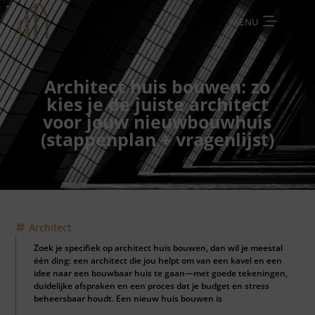
MENU
Architect huis bouwen: zo
kies je de juiste architect
voor jouw nieuwbouwhuis
(stappenplan + vragenlijst)
Architect
Zoek je specifiek op architect huis bouwen, dan wil je meestal
één ding: een architect die jou helpt om van een kavel en een
idee naar een bouwbaar huis te gaan—met goede tekeningen,
duidelijke afspraken en een proces dat je budget en stress
beheersbaar houdt. Een nieuw huis bouwen is