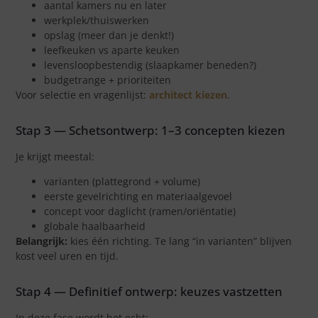
aantal kamers nu en later
werkplek/thuiswerken
opslag (meer dan je denkt!)
leefkeuken vs aparte keuken
levensloopbestendig (slaapkamer beneden?)
budgetrange + prioriteiten
Voor selectie en vragenlijst:
architect kiezen
.
Stap 3 — Schetsontwerp: 1–3 concepten kiezen
Je krijgt meestal:
varianten (plattegrond + volume)
eerste gevelrichting en materiaalgevoel
concept voor daglicht (ramen/oriëntatie)
globale haalbaarheid
Belangrijk:
kies één richting. Te lang “in varianten” blijven
kost veel uren en tijd.
Stap 4 — Definitief ontwerp: keuzes vastzetten
In deze fase wordt het echt: