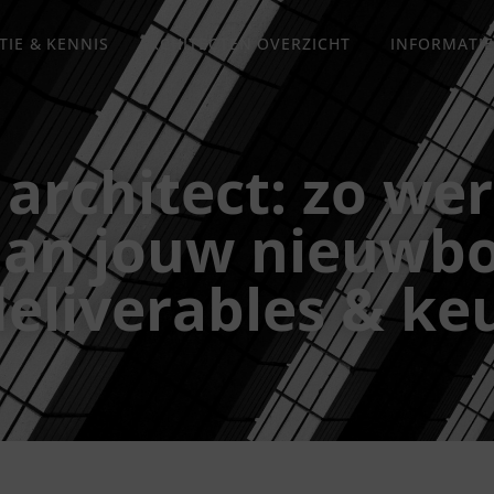
TIE & KENNIS
ARCHITECTEN OVERZICHT
INFORMATIE
rchitect: zo wer
 aan jouw nieuw
 deliverables & ke