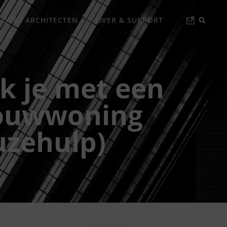
 OVER ARCHITECTEN
OVER & SUPPORT
k je met een
bouwwoning
uzehulp)