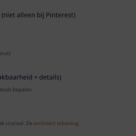
(niet alleen bij Pinterest)
omst)
kbaarheid + details)
tails bepalen:
k cruciaal. Zie
architect tekening
.