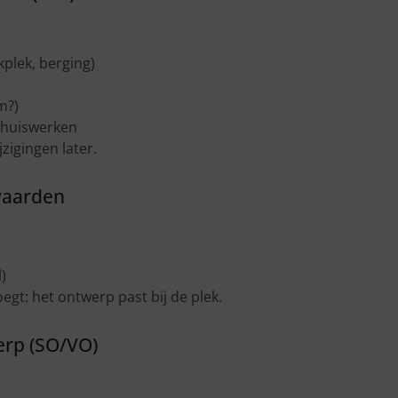
plek, berging)
m?)
thuiswerken
zigingen later.
waarden
)
egt: het ontwerp past bij de plek.
erp (SO/VO)