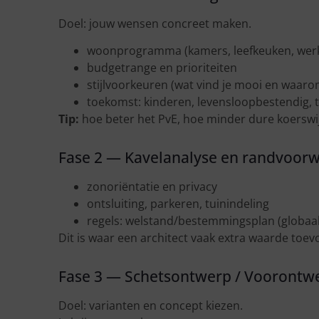
Doel: jouw wensen concreet maken.
woonprogramma (kamers, leefkeuken, werk
budgetrange en prioriteiten
stijlvoorkeuren (wat vind je mooi en waaro
toekomst: kinderen, levensloopbestendig, 
Tip:
hoe beter het PvE, hoe minder dure koerswij
Fase 2 — Kavelanalyse en randvoor
zonoriëntatie en privacy
ontsluiting, parkeren, tuinindeling
regels: welstand/bestemmingsplan (globaal
Dit is waar een architect vaak extra waarde toevo
Fase 3 — Schetsontwerp / Voorontw
Doel: varianten en concept kiezen.