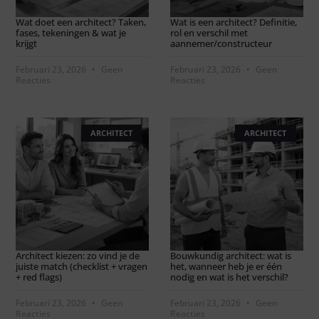
Wat doet een architect? Taken,
Wat is een architect? Definitie,
fases, tekeningen & wat je
rol en verschil met
krijgt
aannemer/constructeur
Februari 23, 2026
Geen
Februari 23, 2026
Geen
Reacties
Reacties
ARCHITECT
ARCHITECT
Architect kiezen: zo vind je de
Bouwkundig architect: wat is
juiste match (checklist + vragen
het, wanneer heb je er één
+ red flags)
nodig en wat is het verschil?
Februari 23, 2026
Geen
Februari 23, 2026
Geen
Reacties
Reacties