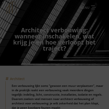
MENU
Architect verbouwing:
wanneer inschakelen, wat
krijg je en hoe verloopt het
traject?
Architect
Een verbouwing lijkt soms “gewoon een muur verplaatsen”, maar
in de praktijk raakt een verbouwing vaak meerdere dingen
tegelijk: indeling, licht, constructie, installaties, isolatie en regels.
Daarom zoeken veel mensen naar architect verbouwing of
architect voor verbouwing: je wilt zekerheid dat het plan klopt,
dat je geen kostbare fouten maakt