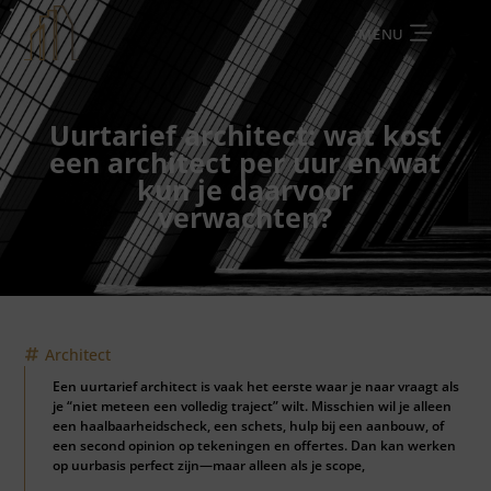
MENU
Uurtarief architect: wat kost
een architect per uur en wat
kun je daarvoor
verwachten?
Architect
Een uurtarief architect is vaak het eerste waar je naar vraagt als
je “niet meteen een volledig traject” wilt. Misschien wil je alleen
een haalbaarheidscheck, een schets, hulp bij een aanbouw, of
een second opinion op tekeningen en offertes. Dan kan werken
op uurbasis perfect zijn—maar alleen als je scope,