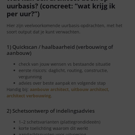
uurbasis? (concreet: “wat krijg ik
per uur?”)
Hier zijn veelvoorkomende uurbasis-opdrachten, met het
soort output dat je kunt verwachten.
1) Quickscan / haalbaarheid (verbouwing of
aanbouw)
check van jouw wensen vs bestaande situatie
eerste risico’s: daglicht, routing, constructie,
vergunning
advies over beste aanpak en volgende stap
Handig bij:
aanbouw architect
,
uitbouw architect
,
architect verbouwing
.
2) Schetsontwerp of indelingsadvies
1–2 schetsvarianten (plattegrondideeën)
korte toelichting waarom dit werkt
aandachtspunten voor uitvoering