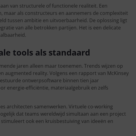
aan van structurele of functionele realiteit. Een
en, maar als constructeurs en aannemers de complexiteit
ld tussen ambitie en uitvoerbaarheid. De oplossing ligt
ratie van alle betrokken partijen. Het is een delicate
aalbaarheid.
le tools als standaard
e komende jaren alleen maar toenemen. Trends wijzen op
 en augmented reality. Volgens een rapport van McKinsey
estuurde ontwerpsoftware binnen tien jaar
r energie-efficiëntie, materiaalgebruik en zelfs
es architecten samenwerken. Virtuele co-working
gelijk dat teams wereldwijd simultaan aan een project
r stimuleert ook een kruisbestuiving van ideeën en