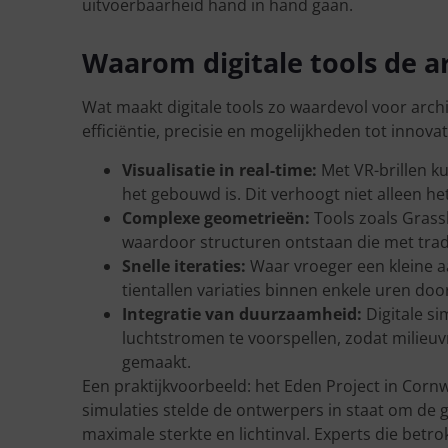
uitvoerbaarheid hand in hand gaan.
Waarom digitale tools de 
Wat maakt digitale tools zo waardevol voor arch
efficiëntie, precisie en mogelijkheden tot innovat
Visualisatie in real-time:
Met VR-brillen k
het gebouwd is. Dit verhoogt niet alleen h
Complexe geometrieën:
Tools zoals Gras
waardoor structuren ontstaan die met tra
Snelle iteraties:
Waar vroeger een kleine a
tientallen variaties binnen enkele uren do
Integratie van duurzaamheid:
Digitale si
luchtstromen te voorspellen, zodat milieuv
gemaakt.
Een praktijkvoorbeeld: het Eden Project in Cornw
simulaties stelde de ontwerpers in staat om de
maximale sterkte en lichtinval. Experts die bet