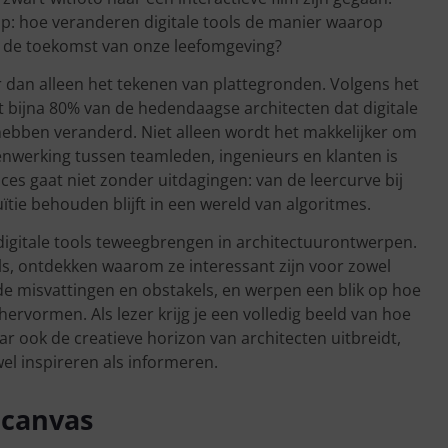
op: hoe veranderen digitale tools de manier waarop
r de toekomst van onze leefomgeving?
r dan alleen het tekenen van plattegronden. Volgens het
rt bijna 80% van de hedendaagse architecten dat digitale
hebben veranderd. Niet alleen wordt het makkelijker om
nwerking tussen teamleden, ingenieurs en klanten is
es gaat niet zonder uitdagingen: van de leercurve bij
ïtie behouden blijft in een wereld van algoritmes.
 digitale tools teweegbrengen in architectuurontwerpen.
ls, ontdekken waarom ze interessant zijn voor zowel
de misvattingen en obstakels, en werpen een blik op hoe
ervormen. Als lezer krijg je een volledig beeld van hoe
ar ook de creatieve horizon van architecten uitbreidt,
el inspireren als informeren.
 canvas