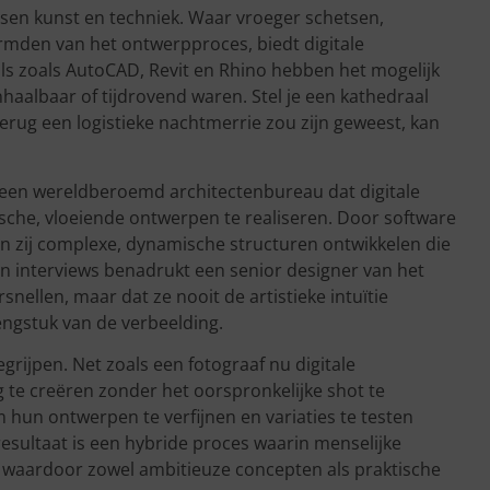
ssen kunst en techniek. Waar vroeger schetsen,
mden van het ontwerpproces, biedt digitale
ls zoals AutoCAD, Revit en Rhino hebben het mogelijk
aalbaar of tijdrovend waren. Stel je een kathedraal
rug een logistieke nachtmerrie zou zijn geweest, kan
 een wereldberoemd architectenbureau dat digitale
sche, vloeiende ontwerpen te realiseren. Door software
 zij complexe, dynamische structuren ontwikkelen die
In interviews benadrukt een senior designer van het
snellen, maar dat ze nooit de artistieke intuïtie
engstuk van de verbeelding.
egrijpen. Net zoals een fotograaf nu digitale
 te creëren zonder het oorspronkelijke shot te
m hun ontwerpen te verfijnen en variaties te testen
esultaat is een hybride proces waarin menselijke
en, waardoor zowel ambitieuze concepten als praktische