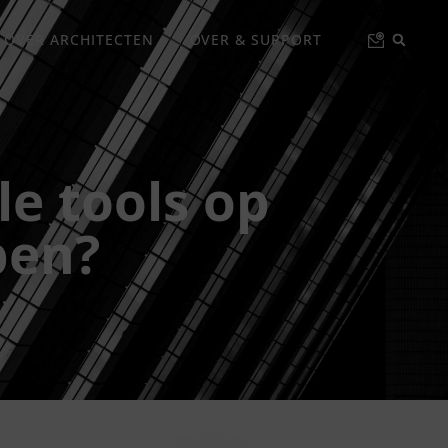
 OVER ARCHITECTEN
OVER & SUPPORT
le tools op
pen?