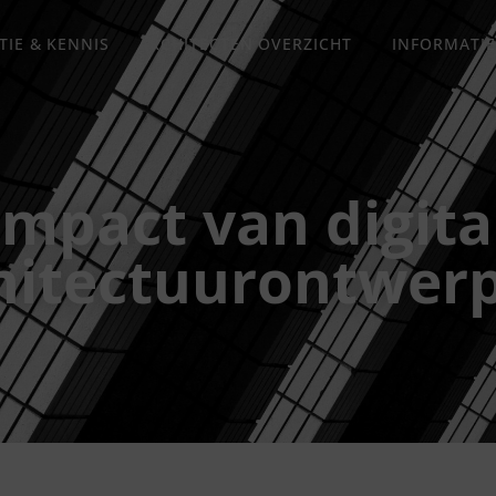
TIE & KENNIS
ARCHITECTEN OVERZICHT
INFORMATIE
impact van digita
hitectuurontwer