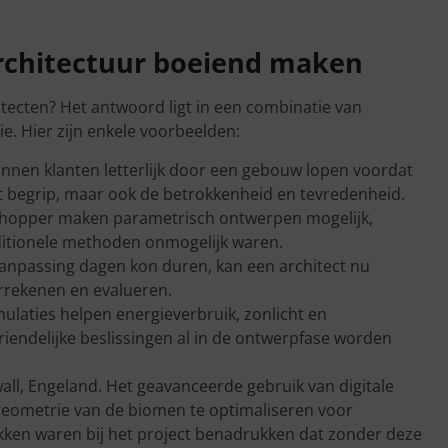
architectuur boeiend maken
itecten? Het antwoord ligt in een combinatie van
ie. Hier zijn enkele voorbeelden:
unnen klanten letterlijk door een gebouw lopen voordat
et begrip, maar ook de betrokkenheid en tevredenheid.
shopper maken parametrisch ontwerpen mogelijk,
ditionele methoden onmogelijk waren.
anpassing dagen kon duren, kan een architect nu
orrekenen en evalueren.
mulaties helpen energieverbruik, zonlicht en
riendelijke beslissingen al in de ontwerpfase worden
all, Engeland. Het geavanceerde gebruik van digitale
 geometrie van de biomen te optimaliseren voor
rokken waren bij het project benadrukken dat zonder deze