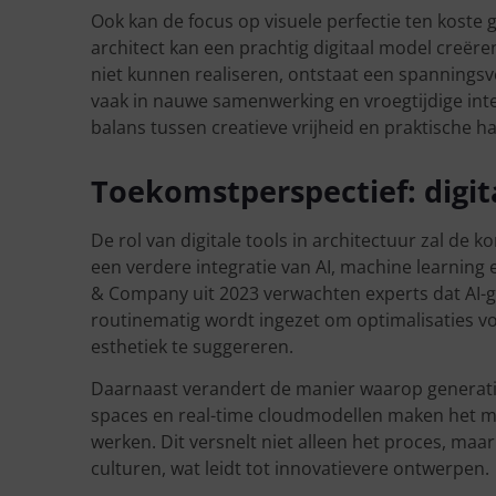
Ook kan de focus op visuele perfectie ten koste g
architect kan een prachtig digitaal model creër
niet kunnen realiseren, ontstaat een spanningsve
vaak in nauwe samenwerking en vroegtijdige integ
balans tussen creatieve vrijheid en praktische h
Toekomstperspectief: digita
De rol van digitale tools in architectuur zal d
een verdere integratie van AI, machine learning
& Company uit 2023 verwachten experts dat AI-g
routinematig wordt ingezet om optimalisaties voo
esthetiek te suggereren.
Daarnaast verandert de manier waarop generati
spaces en real-time cloudmodellen maken het mo
werken. Dit versnelt niet alleen het proces, maa
culturen, wat leidt tot innovatievere ontwerpen.