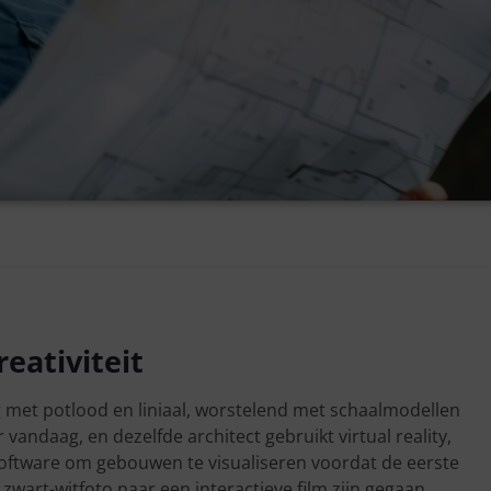
eativiteit
ng met potlood en liniaal, worstelend met schaalmodellen
andaag, en dezelfde architect gebruikt virtual reality,
oftware om gebouwen te visualiseren voordat de eerste
 zwart-witfoto naar een interactieve film zijn gegaan.