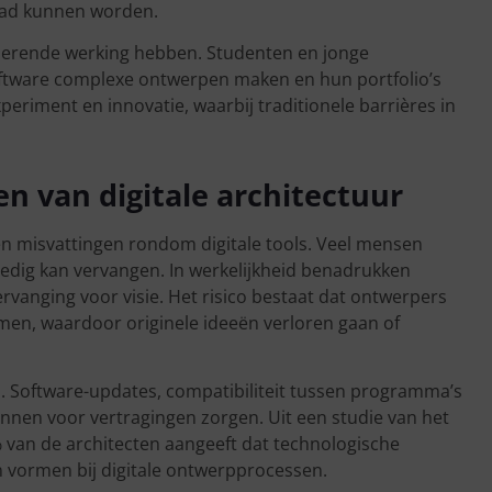
 had kunnen worden.
iserende werking hebben. Studenten en jonge
software complexe ontwerpen maken en hun portfolio’s
periment en innovatie, waarbij traditionele barrières in
en van digitale architectuur
en misvattingen rondom digitale tools. Veel mensen
ledig kan vervangen. In werkelijkheid benadrukken
ervanging voor visie. Het risico bestaat dat ontwerpers
men, waardoor originele ideeën verloren gaan of
l. Software-updates, compatibiliteit tussen programma’s
nnen voor vertragingen zorgen. Uit een studie van het
5% van de architecten aangeeft dat technologische
 vormen bij digitale ontwerpprocessen.