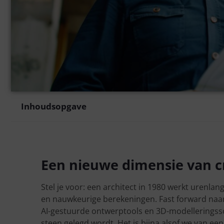
Inhoudsopgave
Een nieuwe dimensie van cr
Stel je voor: een architect in 1980 werkt urenla
en nauwkeurige berekeningen. Fast forward naar v
AI-gestuurde ontwerptools en 3D-modelleringss
steen gelegd wordt. Het is bijna alsof we van een