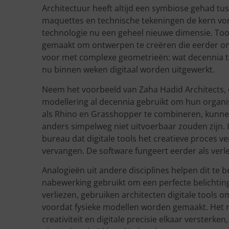
Architectuur heeft altijd een symbiose gehad tu
maquettes en technische tekeningen de kern vor
technologie nu een geheel nieuwe dimensie. Too
gemaakt om ontwerpen te creëren die eerder onh
voor met complexe geometrieën: wat decennia te
nu binnen weken digitaal worden uitgewerkt.
Neem het voorbeeld van Zaha Hadid Architects,
modellering al decennia gebruikt om hun organi
als Rhino en Grasshopper te combineren, kunnen
anders simpelweg niet uitvoerbaar zouden zijn. 
bureau dat digitale tools het creatieve proces ver
vervangen. De software fungeert eerder als verl
Analogieën uit andere disciplines helpen dit te b
nabewerking gebruikt om een perfecte belichting
verliezen, gebruiken architecten digitale tools o
voordat fysieke modellen worden gemaakt. Het r
creativiteit en digitale precisie elkaar versterk