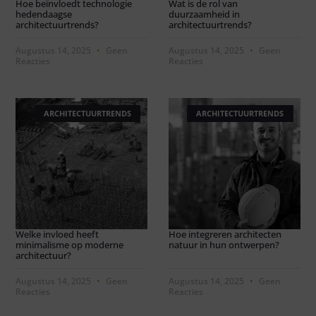
Hoe beïnvloedt technologie
Wat is de rol van
hedendaagse
duurzaamheid in
architectuurtrends?
architectuurtrends?
Augustus 14, 2025
Geen
Augustus 14, 2025
Geen
Reacties
Reacties
ARCHITECTUURTRENDS
ARCHITECTUURTRENDS
Welke invloed heeft
Hoe integreren architecten
minimalisme op moderne
natuur in hun ontwerpen?
architectuur?
Augustus 14, 2025
Geen
Augustus 14, 2025
Geen
Reacties
Reacties