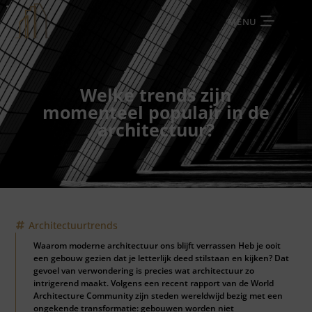
MENU
Welke trends zijn
momenteel populair in de
architectuur?
Architectuurtrends
Waarom moderne architectuur ons blijft verrassen Heb je ooit
een gebouw gezien dat je letterlijk deed stilstaan en kijken? Dat
gevoel van verwondering is precies wat architectuur zo
intrigerend maakt. Volgens een recent rapport van de World
Architecture Community zijn steden wereldwijd bezig met een
ongekende transformatie: gebouwen worden niet